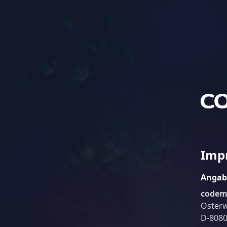
Imp
Angab
codem
Osterw
D-808