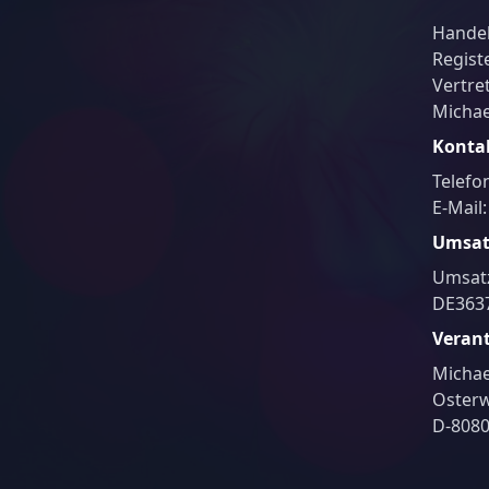
Handel
Regist
Vertre
Michae
Konta
Telefo
E-Mail
Umsat
Umsatz
DE363
Verant
Michae
Osterw
D-808