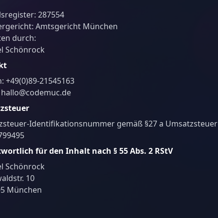
sregister: 287554
ergericht: Amtsgericht München
ten durch:
l Schönrock
kt
n: +49(0)89-21545163
: hallo@codemuc.de
zsteuer
steuer-Identifikationsnummer gemäß §27 a Umsatzsteuer
799495
wortlich für den Inhalt nach § 55 Abs. 2 RStV
l Schönrock
aldstr. 10
05 München